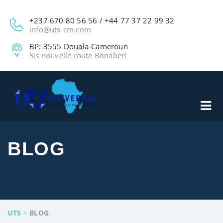
+237 670 80 56 56 / +44 77 37 22 99 32
info@uts-cm.com
BP: 3555 Douala-Cameroun
Sis nouvelle route Bonabéri
BLOG
UTS
>
BLOG