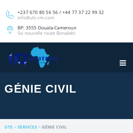
+237 670 80 56 56 / +44 77 37 22 99 32
info@uts-cm.com
BP: 3555 Douala-Cameroun
Sis nouvelle route Bonabéri
GÉNIE CIVIL
UTS
>
SERVICES
>
GÉNIE CIVIL