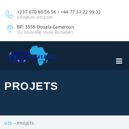
+237 670 80 56 56 / +44 77 37 22 99 32
info@uts-cm.com
BP: 3555 Douala-Cameroun
Sis nouvelle route Bonabéri
PROJETS
UTS
>
PROJETS