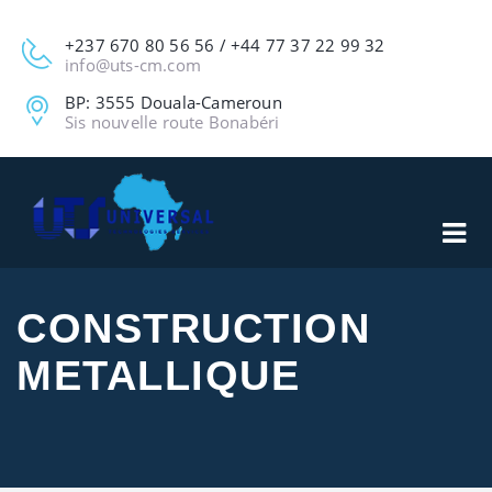
+237 670 80 56 56 / +44 77 37 22 99 32
info@uts-cm.com
BP: 3555 Douala-Cameroun
Sis nouvelle route Bonabéri
CONSTRUCTION
METALLIQUE